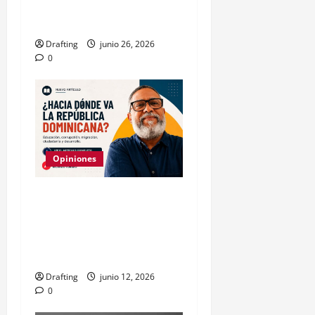
resistencia a la cultura
popular
Drafting
junio 26, 2026
0
Opiniones
Manifiesto por una nueva
liberación dominicana:
hacia un modelo social y
soberano
Drafting
junio 12, 2026
0