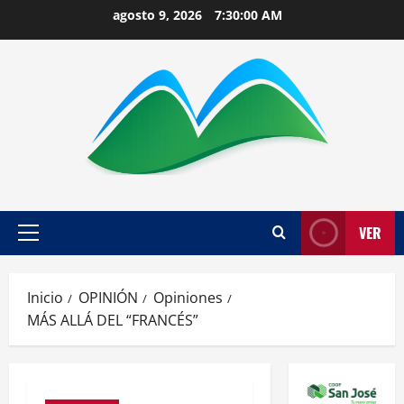
Saltar
agosto 9, 2026
7:30:01 AM
al
contenido
VER
Menú
principal
Inicio
OPINIÓN
Opiniones
MÁS ALLÁ DEL “FRANCÉS”