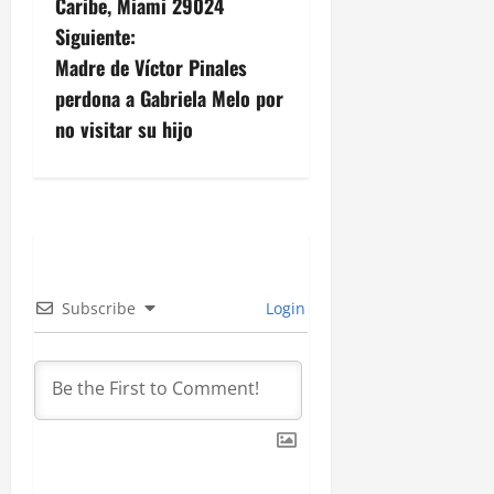
Caribe, Miami 29024
e
Siguiente:
g
Madre de Víctor Pinales
perdona a Gabriela Melo por
a
no visitar su hijo
c
i
ó
n
Subscribe
Login
d
e
e
n