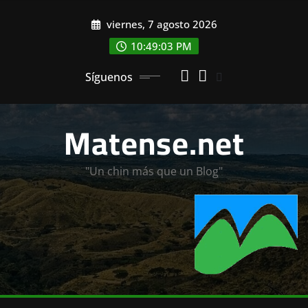
Saltar
viernes, 7 agosto 2026
al
contenido
10:49:05 PM
Síguenos
Matense.net
"Un chin más que un Blog"