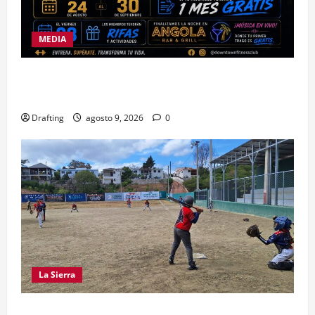
MEDIA
DOWNTOWN FITNESS CLUB CELEBRA EN GRANDE
SU SEGUNDO ANIVERSARIO
Drafting
agosto 9, 2026
0
La Sierra
“CANQUI” CERDA Y CHELO LUNA TIENDEN UNA