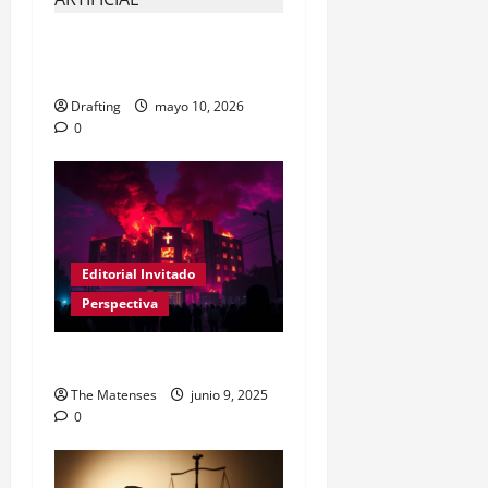
La IA no va a enterrar al
periodista
Drafting
mayo 10, 2026
0
Editorial Invitado
Perspectiva
El infierno es Haití
The Matenses
junio 9, 2025
0