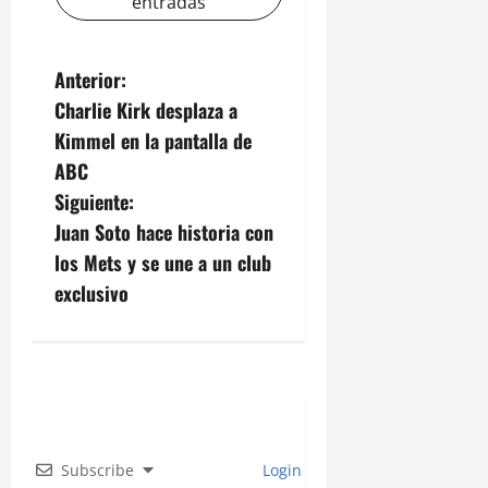
entradas
N
Anterior:
Charlie Kirk desplaza a
a
Kimmel en la pantalla de
v
ABC
Siguiente:
e
Juan Soto hace historia con
g
los Mets y se une a un club
exclusivo
a
c
i
ó
Subscribe
Login