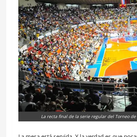
La recta final de la serie regular del Torneo d
La mesa está servida. Y la verdad es que poca