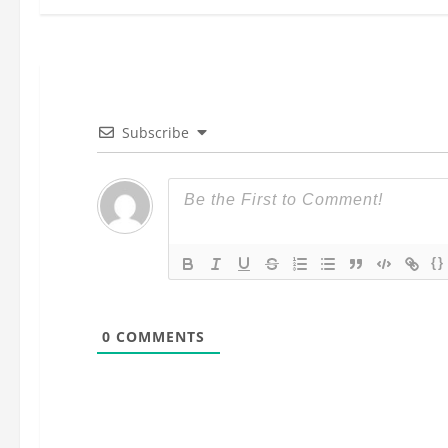
e
g
a
c
Subscribe
i
ó
n
{}
d
0
COMMENTS
e
e
n