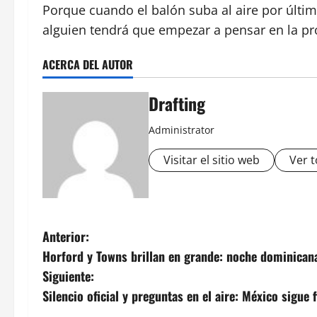
Porque cuando el balón suba al aire por últim
alguien tendrá que empezar a pensar en la p
ACERCA DEL AUTOR
Drafting
Administrator
Visitar el sitio web
Ver t
N
Anterior:
Horford y Towns brillan en grande: noche dominicana
a
Siguiente:
v
Silencio oficial y preguntas en el aire: México sigue