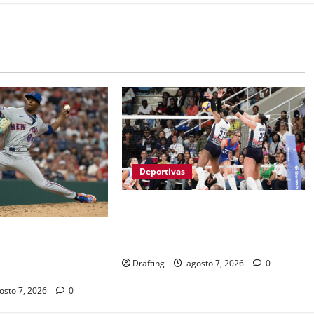
Deportivas
LAS REINAS DEL CARIBE BAREN A
PUERTO RICO Y VAN POR SU
EGÓ A GRANDES
SÉPTIMO ORO CONSECUTIVO
ASI TRES LUSTROS
Drafting
agosto 7, 2026
0
ACRIFICIO
osto 7, 2026
0