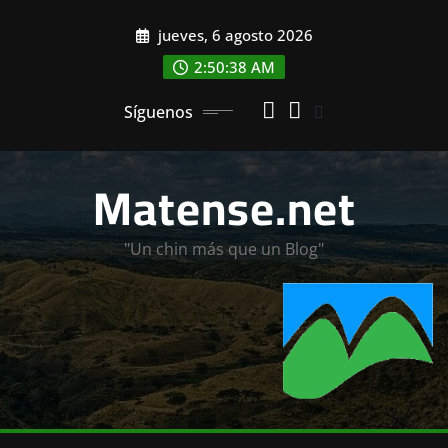
Saltar
jueves, 6 agosto 2026
al
contenido
2:50:40 AM
Síguenos
Matense.net
"Un chin más que un Blog"