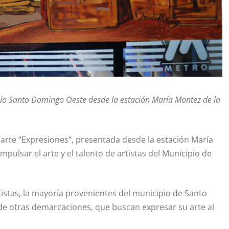
ipio Santo Domingo Oeste desde la estación María Montez de la
e arte “Expresiones”, presentada desde la estación María
pulsar el arte y el talento de artistas del Municipio de
istas, la mayoría provenientes del municipio de Santo
de otras demarcaciones, que buscan expresar su arte al