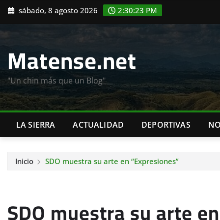
Saltar
sábado, 8 agosto 2026
2:30:25 PM
al
contenido
Matense.net
"Un chin más que un Blog"
LA SIERRA
ACTUALIDAD
DEPORTIVAS
NO
Inicio
SDO muestra su arte en “Expresiones”
SDO muestra su arte en