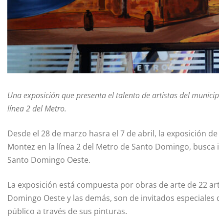
Una exposición que presenta el talento de artistas del munic
línea 2 del Metro.
Desde el 28 de marzo hasra el 7 de abril, la exposición d
Montez en la línea 2 del Metro de Santo Domingo, busca im
Santo Domingo Oeste.
La exposición está compuesta por obras de arte de 22 art
Domingo Oeste y las demás, son de invitados especiales 
público a través de sus pinturas.