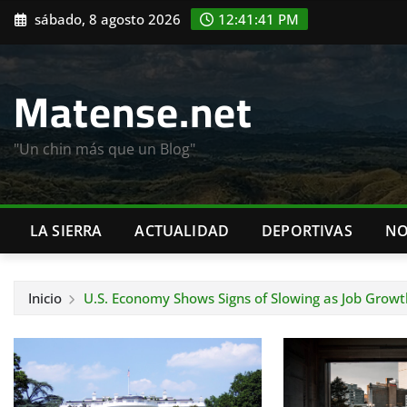
Saltar
sábado, 8 agosto 2026
12:41:42 PM
al
contenido
Matense.net
"Un chin más que un Blog"
LA SIERRA
ACTUALIDAD
DEPORTIVAS
NO
Inicio
U.S. Economy Shows Signs of Slowing as Job Growth