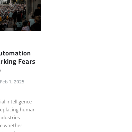
utomation
rking Fears
s
Feb 1, 2025
ial intelligence
 replacing human
industries.
te whether