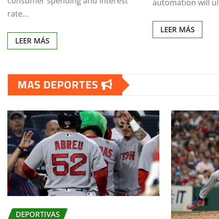
consumer spending and interest
automation will u
rate…
LEER MÁS
LEER MÁS
MAS DEPORTES
DEPORTIVAS