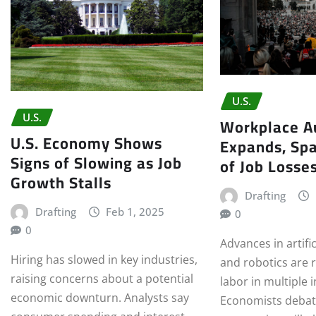
U.S.
U.S.
Workplace A
U.S. Economy Shows
Expands, Spa
Signs of Slowing as Job
of Job Losse
Growth Stalls
Drafting
Drafting
Feb 1, 2025
0
0
Advances in artific
Hiring has slowed in key industries,
and robotics are
raising concerns about a potential
labor in multiple 
economic downturn. Analysts say
Economists deba