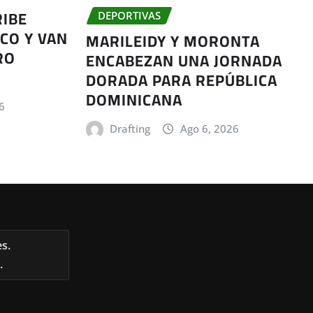
RIBE
DEPORTIVAS
CO Y VAN
MARILEIDY Y MORONTA
RO
ENCABEZAN UNA JORNADA
DORADA PARA REPÚBLICA
DOMINICANA
6
Drafting
Ago 6, 2026
s.
.