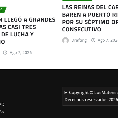
LAS REINAS DEL CA
S
BAREN A PUERTO RI
AN LLEGÓ A GRANDES
POR SU SÉPTIMO O
AS CASI TRES
CONSECUTIVO
 DE LUCHA Y
IO
Drafting
Ago 7, 202
Ago 7, 2026
Copyright © LosMatense
Derechos reservados 2026
AD
AS