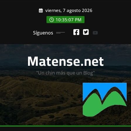
Saltar
viernes, 7 agosto 2026
al
contenido
10:35:08 PM
Síguenos
Matense.net
"Un chin más que un Blog"