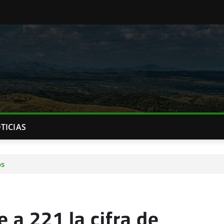
TICIAS
os
e a 221 la cifra de