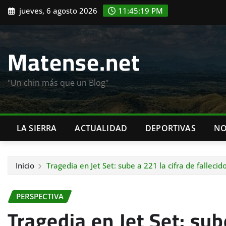
Saltar
jueves, 6 agosto 2026
11:45:20 PM
al
contenido
Matense.net
"Un chin más que un Blog"
LA SIERRA
ACTUALIDAD
DEPORTIVAS
NO
Inicio
Tragedia en Jet Set: sube a 221 la cifra de fallecid
PERSPECTIVA
Tragedia en Jet Set: sub