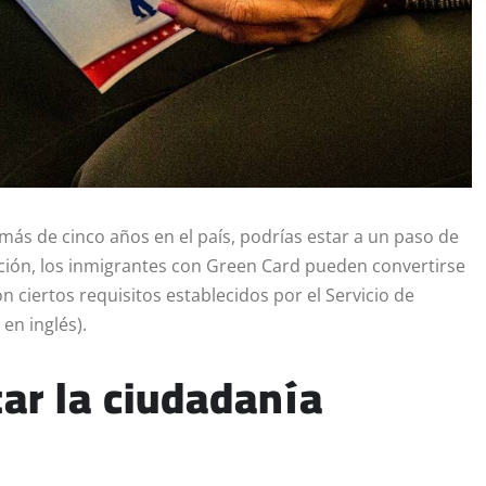
más de cinco años en el país, podrías estar a un paso de
ación, los inmigrantes con Green Card pueden convertirse
iertos requisitos establecidos por el Servicio de
en inglés).
ar la ciudadanía