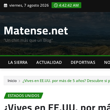
Saltar
viernes, 7 agosto 2026
4:42:43 AM
al
contenido
Matense.net
"Un chin más que un Blog"
LA SIERRA
ACTUALIDAD
DEPORTIVAS
NO
Inicio
¿Vives en EE.UU. por más de 5 años? Descubre si 
ESTADOS UNIDOS
¿Vives en EE.UU. por m