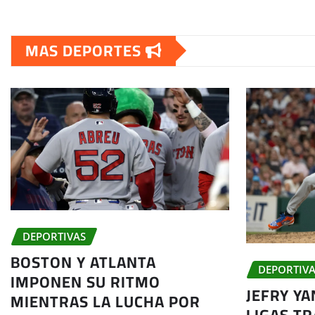
de
MAS DEPORTES
entradas
DEPORTIVAS
BOSTON Y ATLANTA
DEPORTIVA
IMPONEN SU RITMO
JEFRY Y
MIENTRAS LA LUCHA POR