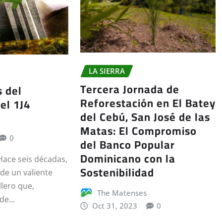
LA SIERRA
Tercera Jornada de
 del
Reforestación en El Batey
el 1J4
del Cebú, San José de las
Matas: El Compromiso
0
del Banco Popular
Dominicano con la
Hace seis décadas,
Sostenibilidad
 de un valiente
llero que,
The Matenses
 de…
Oct 31, 2023
0