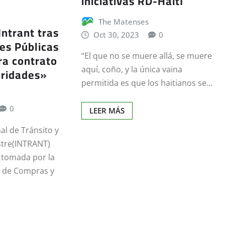
iniciativas RD-Haití
The Matenses
Intrant tras
Oct 30, 2023
0
es Públicas
ra contrato
“El que no se muere allá, se muere
aquí, coño, y la única vaina
aridades»
permitida es que los haitianos se…
0
LEER MÁS
nal de Tránsito y
stre(INTRANT)
n tomada por la
l de Compras y