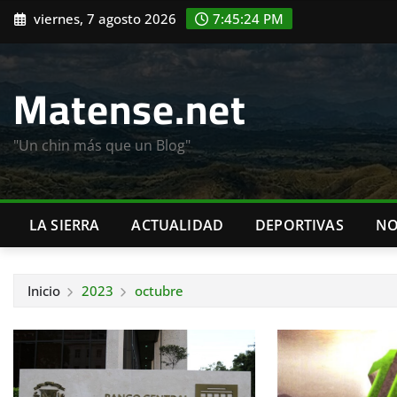
Saltar
viernes, 7 agosto 2026
7:45:26 PM
al
contenido
Matense.net
"Un chin más que un Blog"
LA SIERRA
ACTUALIDAD
DEPORTIVAS
NO
Inicio
2023
octubre