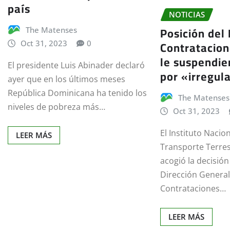
país
NOTICIAS
Posición del 
The Matenses
Contratacion
Oct 31, 2023
0
le suspendie
El presidente Luis Abinader declaró
por «irregul
ayer que en los últimos meses
República Dominicana ha tenido los
The Matenses
niveles de pobreza más…
Oct 31, 2023
El Instituto Nacio
LEER MÁS
Transporte Terre
acogió la decisió
Dirección Genera
Contrataciones…
LEER MÁS