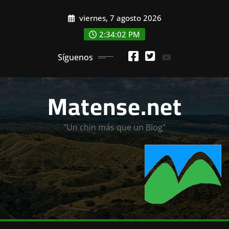
Saltar
viernes, 7 agosto 2026
al
contenido
2:34:03 PM
Síguenos
Matense.net
"Un chin más que un Blog"