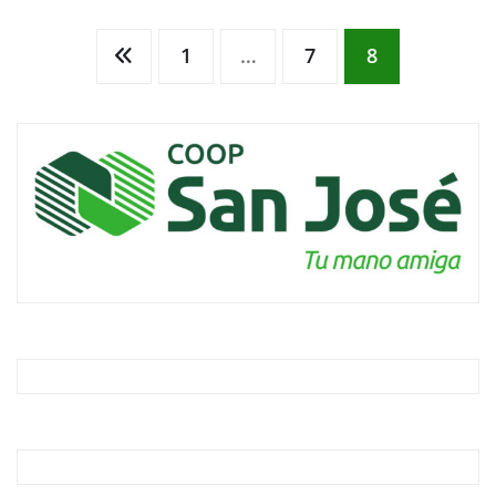
Paginación
1
…
7
8
de
entradas