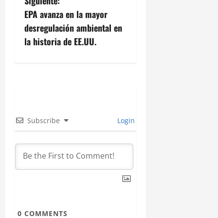
Siguiente:
e
EPA avanza en la mayor
g
desregulación ambiental en
la historia de EE.UU.
a
c
i
ó
Subscribe
Login
n
d
e
e
n
0
COMMENTS