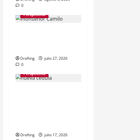
0
Perspectiva
El legado espiritual de
monseñor Camilo en La
Vega
Drafting
julio 27, 2026
0
Perspectiva
Efemérides Patrias
rechaza cuestionamientos
al Escudo Nacional
incluido en la nueva
cédula
Drafting
julio 17, 2026