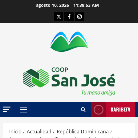
Saltar
agosto 10, 2026
11:38:53 AM
al
Twitter
Facebook
Instagram
contenido
KARIBETV
Menú
principal
Inicio
Actualidad
República Dominicana