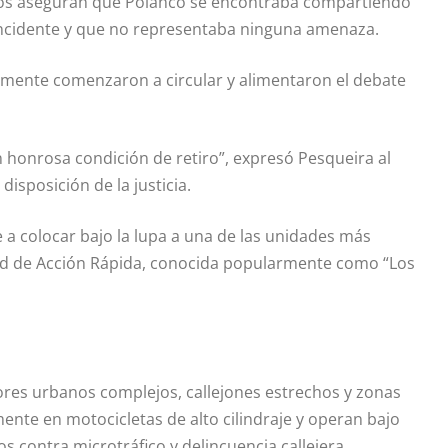
unos aseguran que Polanco se encontraba compartiendo
incidente y que no representaba ninguna amenaza.
amente comenzaron a circular y alimentaron el debate
honrosa condición de retiro”, expresó Pesqueira al
isposición de la justicia.
ve a colocar bajo la lupa a una de las unidades más
idad de Acción Rápida, conocida popularmente como “Los
ores urbanos complejos, callejones estrechos y zonas
ente en motocicletas de alto cilindraje y operan bajo
 contra microtráfico y delincuencia callejera.