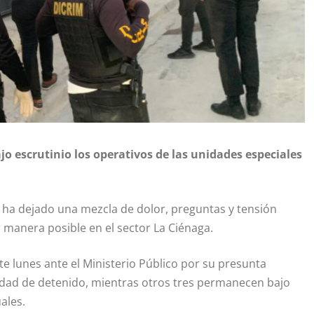
jo escrutinio los operativos de las unidades especiales
ha dejado una mezcla de dolor, preguntas y tensión
r manera posible en el sector La Ciénaga.
te lunes ante el Ministerio Público por su presunta
lidad de detenido, mientras otros tres permanecen bajo
ales.