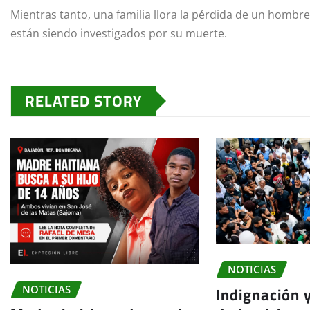
Mientras tanto, una familia llora la pérdida de un hombr
están siendo investigados por su muerte.
RELATED STORY
NOTICIAS
Indignación 
NOTICIAS