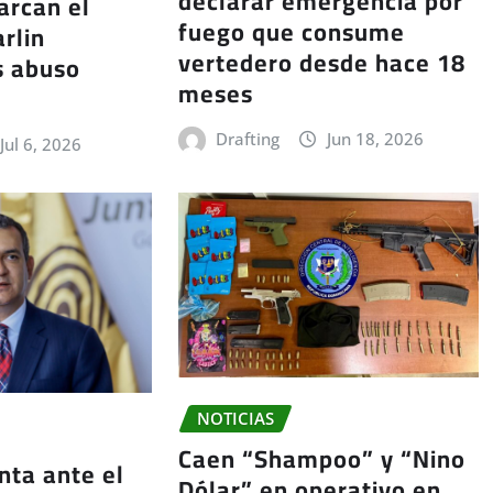
declarar emergencia por
arcan el
fuego que consume
rlin
vertedero desde hace 18
s abuso
meses
Drafting
Jun 18, 2026
Jul 6, 2026
NOTICIAS
Caen “Shampoo” y “Nino
nta ante el
Dólar” en operativo en