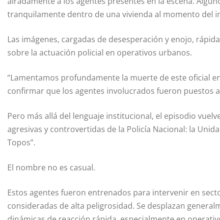
airadamente a los agentes presentes en la escena. Alg
tranquilamente dentro de una vivienda al momento del 
Las imágenes, cargadas de desesperación y enojo, rápid
sobre la actuación policial en operativos urbanos.
“Lamentamos profundamente la muerte de este oficial en 
confirmar que los agentes involucrados fueron puestos a d
Pero más allá del lenguaje institucional, el episodio vuel
agresivas y controvertidas de la Policía Nacional: la Un
Topos”.
El nombre no es casual.
Estos agentes fueron entrenados para intervenir en sect
consideradas de alta peligrosidad. Se desplazan generalm
dinámicas de reacción rápida, especialmente en operativos