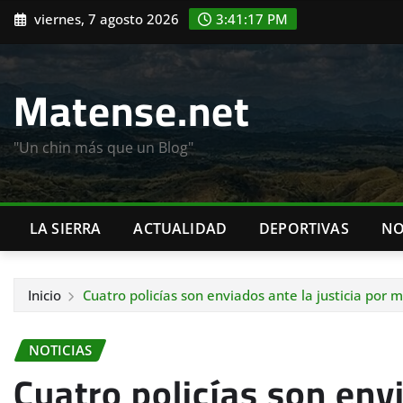
Saltar
viernes, 7 agosto 2026
3:41:19 PM
al
contenido
Matense.net
"Un chin más que un Blog"
LA SIERRA
ACTUALIDAD
DEPORTIVAS
NO
Inicio
Cuatro policías son enviados ante la justicia por 
NOTICIAS
Cuatro policías son envi