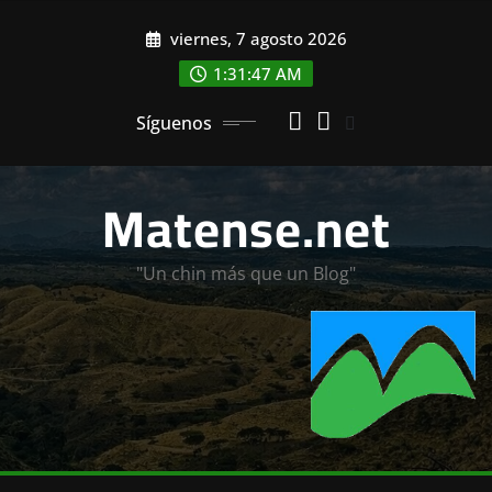
Saltar
viernes, 7 agosto 2026
al
contenido
1:31:48 AM
Síguenos
Matense.net
"Un chin más que un Blog"