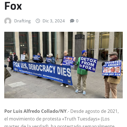
Fox
Drafting
Dic 3, 2024
0
Por Luis Alfredo Collado/NY
.- Desde agosto de 2021,
el movimiento de protesta «Truth Tuesdays» (Los
martes de la verdad), ha protestado semanalmente