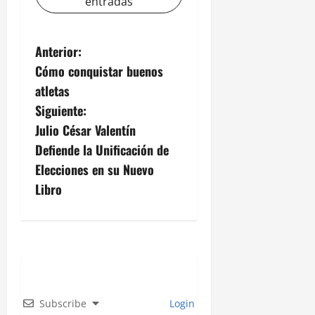
entradas
N
Anterior:
Cómo conquistar buenos
a
atletas
v
Siguiente:
Julio César Valentín
e
Defiende la Unificación de
g
Elecciones en su Nuevo
Libro
a
c
i
ó
Subscribe
Login