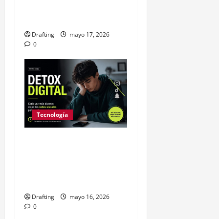
vuelve a sacudir las
redacciones
Drafting
mayo 17, 2026
0
Tecnología
“Detox digital”: la
generación que está
apagando las redes para
salvar su salud mental
Drafting
mayo 16, 2026
0