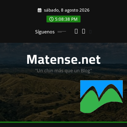
Saltar
sábado, 8 agosto 2026
al
contenido
5:08:40 PM
Síguenos
Matense.net
"Un chin más que un Blog"