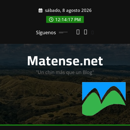
Saltar
sábado, 8 agosto 2026
al
contenido
12:14:19 PM
Síguenos
Matense.net
"Un chin más que un Blog"