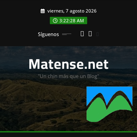
Saltar
viernes, 7 agosto 2026
al
contenido
3:22:30 AM
Síguenos
Matense.net
"Un chin más que un Blog"