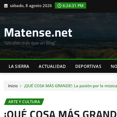
Saltar
sábado, 8 agosto 2026
6:24:32 PM
al
contenido
Matense.net
"Un chin más que un Blog"
LA SIERRA
ACTUALIDAD
DEPORTIVAS
NO
Inicio
¡QUÉ COSA MÁS GRANDE!: La pasión por la música,
ARTE Y CULTURA
¡QUÉ COSA MÁS GRANDE!