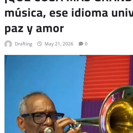
música, ese idioma univ
paz y amor
Drafting
May 21, 2026
0