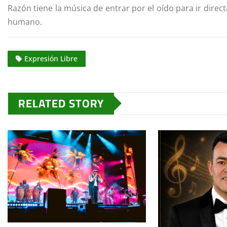
Razón tiene la música de entrar por el oído para ir direc
humano.
Expresión Libre
RELATED STORY