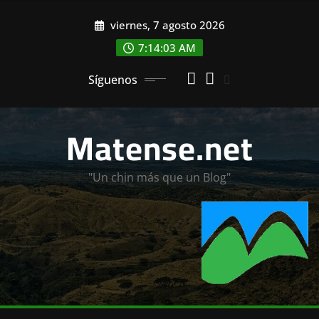
Saltar
viernes, 7 agosto 2026
al
contenido
7:14:04 AM
Síguenos
Matense.net
"Un chin más que un Blog"