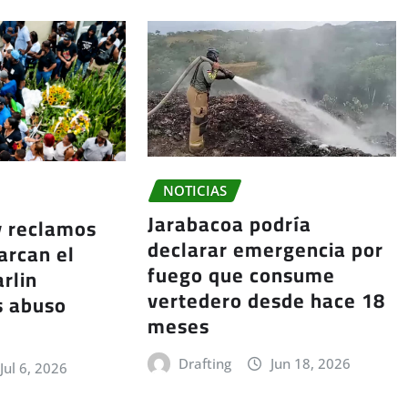
NOTICIAS
Jarabacoa podría
y reclamos
declarar emergencia por
arcan el
fuego que consume
rlin
vertedero desde hace 18
s abuso
meses
Drafting
Jun 18, 2026
Jul 6, 2026