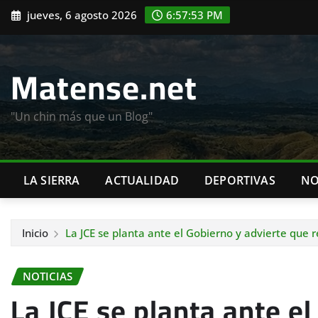
Saltar
jueves, 6 agosto 2026
6:57:54 PM
al
contenido
Matense.net
"Un chin más que un Blog"
LA SIERRA
ACTUALIDAD
DEPORTIVAS
NO
Inicio
La JCE se planta ante el Gobierno y advierte que r
NOTICIAS
La JCE se planta ante el