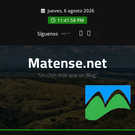
Saltar
jueves, 6 agosto 2026
al
contenido
11:42:00 PM
Síguenos
Matense.net
"Un chin más que un Blog"