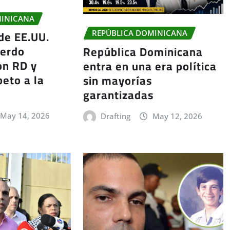
MINICANA
de EE.UU.
REPÚBLICA DOMINICANA
uerdo
República Dominicana
on RD y
entra en una era política
eto a la
sin mayorías
garantizadas
May 14, 2026
Drafting
May 12, 2026