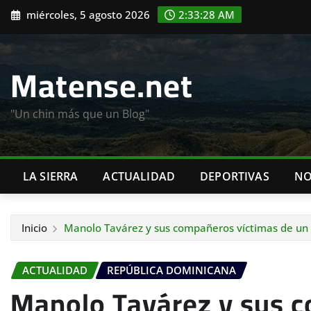
Saltar
miércoles, 5 agosto 2026
2:33:29 AM
al
contenido
Matense.net
"Un chin más que un Blog"
LA SIERRA
ACTUALIDAD
DEPORTIVAS
NO
Inicio
Manolo Tavárez y sus compañeros víctimas de un
ACTUALIDAD
REPÚBLICA DOMINICANA
Manolo Tavárez y sus 