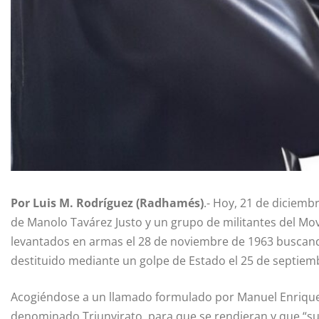
Por Luis M. Rodríguez (Radhamés)
.- Hoy, 21 de diciemb
de Manolo Tavárez Justo y un grupo de militantes del Mov
levantados en armas el 28 de noviembre de 1963 buscan
destituido mediante un golpe de Estado el 25 de septiem
Acogiéndose a un llamado formulado por Manuel Enrique 
denominado Triunvirato, para que se rendieran y que “su