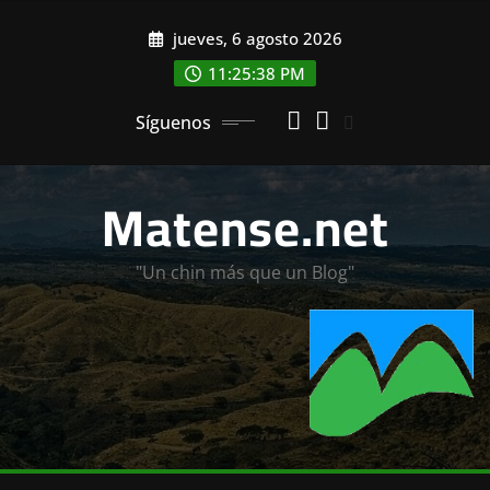
Saltar
jueves, 6 agosto 2026
al
contenido
11:25:39 PM
Síguenos
Matense.net
"Un chin más que un Blog"