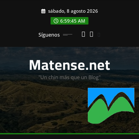
Saltar
sábado, 8 agosto 2026
al
contenido
6:59:47 AM
Síguenos
Matense.net
"Un chin más que un Blog"