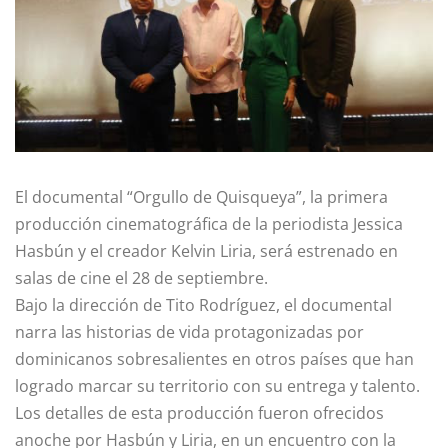
El documental “Orgullo de Quisqueya”, la primera
producción cinematográfica de la periodista Jessica
Hasbún y el creador Kelvin Liria, será estrenado en
salas de cine el 28 de septiembre.
Bajo la dirección de Tito Rodríguez, el documental
narra las historias de vida protagonizadas por
dominicanos sobresalientes en otros países que han
logrado marcar su territorio con su entrega y talento.
Los detalles de esta producción fueron ofrecidos
anoche por Hasbún y Liria, en un encuentro con la