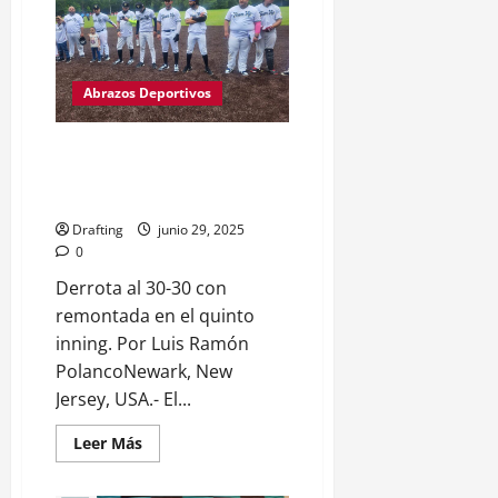
Team
derrota
a
Los
Centinelas
en
Abrazos Deportivos
el
Clásico
La
95
Team VIP gana el II Torneo de
Trucking
Sóftbol La 95 Trucking Show
Show
Post Cast
Drafting
junio 29, 2025
0
Derrota al 30-30 con
remontada en el quinto
inning. Por Luis Ramón
PolancoNewark, New
Jersey, USA.- El...
Leer
Leer Más
más
acerca
de