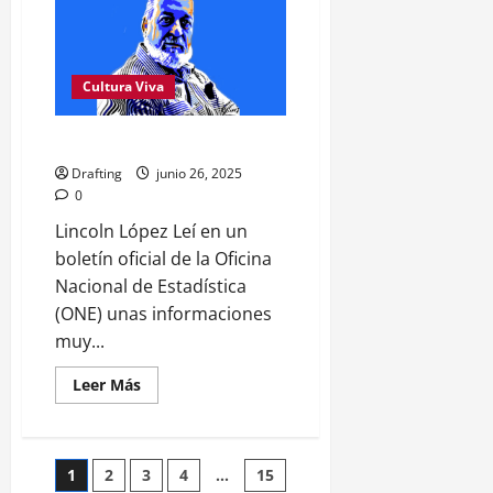
De
Mesa
analiza
el
paro
en
Cultura Viva
el
hospital
de
Sajoma
Segmento estadístico cultural
Drafting
junio 26, 2025
0
Lincoln López Leí en un
boletín oficial de la Oficina
Nacional de Estadística
(ONE) unas informaciones
muy...
Leer
Leer Más
más
acerca
de
Segmento
estadístico
Paginación
1
2
3
4
…
15
cultural