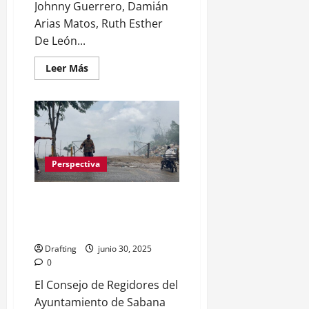
Johnny Guerrero, Damián
Arias Matos, Ruth Esther
De León...
Leer
Leer Más
más
acerca
de
José
Virgilio
Martínez
Reyna,
antología
poética
Perspectiva
Regidores declaran en estado
de emergencia municipio de
Sabana Iglesia
Drafting
junio 30, 2025
0
El Consejo de Regidores del
Ayuntamiento de Sabana