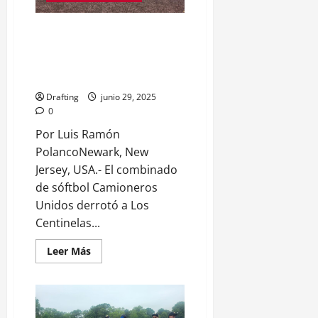
Camioneros Unidos Softbol
Team derrota a Los Centinelas
en el Clásico La 95 Trucking
Show
Drafting
junio 29, 2025
0
Por Luis Ramón
PolancoNewark, New
Jersey, USA.- El combinado
de sóftbol Camioneros
Unidos derrotó a Los
Centinelas...
Leer
Leer Más
más
acerca
de
Camioneros
Unidos
Softbol