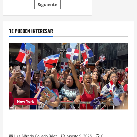
Siguiente
de
entradas
TE PUEDEN INTERESAR
New York
Los dominicanos hicieron vibrar la Avenida de
las Américas
Luis Alfredo Collado Báez
agosto 9, 2026
0