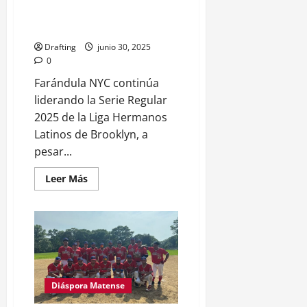
Interbarrial
la Farándula NYC en la cima de
la tabla
Drafting
junio 30, 2025
0
Farándula NYC continúa
liderando la Serie Regular
2025 de la Liga Hermanos
Latinos de Brooklyn, a
pesar...
Leer
Leer Más
más
acerca
de
División
de
honores
mantiene
a
la
Farándula
NYC
Diáspora Matense
en
la