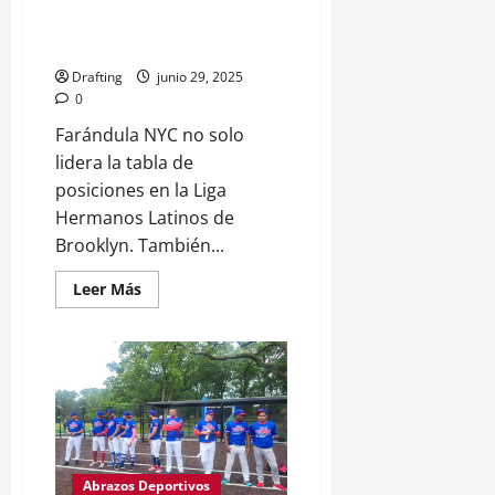
cima
Primera mitad de ensueño para
de
la
Farándula NYC
tabla
Drafting
junio 29, 2025
0
Farándula NYC no solo
lidera la tabla de
posiciones en la Liga
Hermanos Latinos de
Brooklyn. También...
Leer
Leer Más
más
acerca
de
Primera
mitad
de
ensueño
para
Farándula
NYC
Abrazos Deportivos