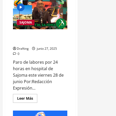
Team
VIP
gana
el
II
Torneo
SAJOMA
de
Sóftbol
La
95
Rafael De Mesa analiza el paro
Trucking
en el hospital de Sajoma
Show
Post
Cast
Drafting
junio 27, 2025
0
Paro de labores por 24
horas en hospital de
Sajoma este viernes 28 de
junio Por:Redacción
Expresión...
Leer
Leer Más
más
acerca
de
Rafael