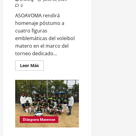
0
ASOAVOMA rendirá
homenaje póstumo a
cuatro figuras
emblemáticas del voleibol
matero en el marco del
torneo dedicado...
Leer
Leer Más
más
acerca
de
San
José
de
las
Matas
Celebra
Legado
de
Glorias
Diáspora Matense
del
Voleibol
en
Torneo
División de honores mantiene a