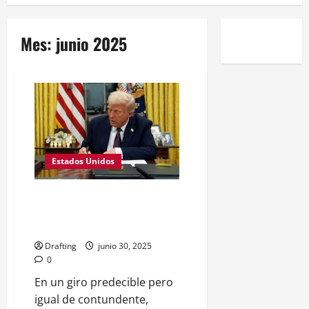
Mes:
junio 2025
Estados Unidos
Máxima presión: el regreso de
la línea dura de Trump hacia
Cuba
Drafting
junio 30, 2025
0
En un giro predecible pero
igual de contundente,