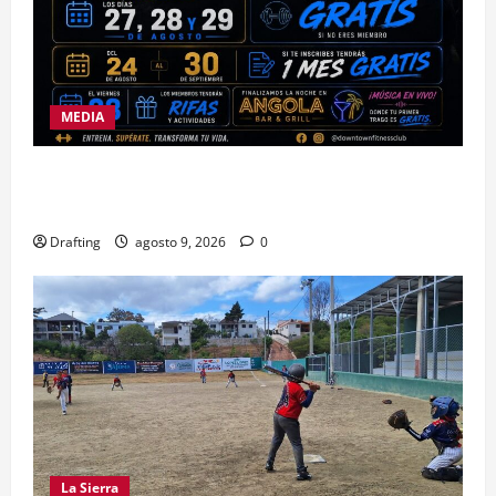
MEDIA
DOWNTOWN FITNESS CLUB CELEBRA EN GRANDE
SU SEGUNDO ANIVERSARIO
Drafting
agosto 9, 2026
0
La Sierra