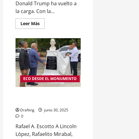
Donald Trump ha vuelto a
la carga. Con la...
Leer
Leer Más
más
acerca
de
Máxima
presión:
el
regreso
de
la
línea
dura
de
ECO DESDE EL MONUMENTO
Trump
hacia
Cuba
José Virgilio Martínez Reyna,
antología poética
Drafting
junio 30, 2025
0
Rafael A. Escotto A Lincoln
López, Rafaelito Mirabal,