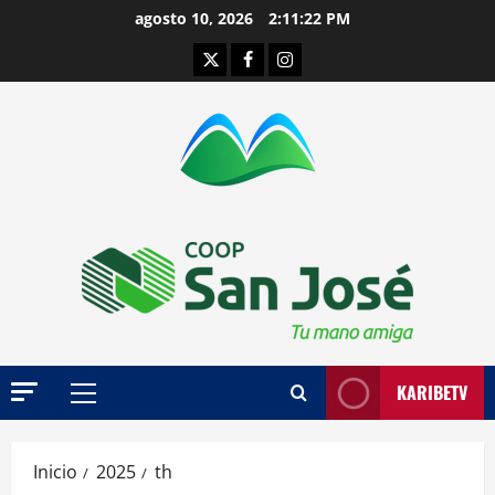
Saltar
agosto 10, 2026
2:11:23 PM
al
Twitter
Facebook
Instagram
contenido
KARIBETV
Menú
principal
Inicio
2025
th