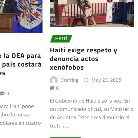
HAITÍ
Haití exige respeto y
e la OEA para
denuncia actos
l país costará
xenófobos
es
Drafting
May 23, 2025
0
0
El Gobierno de Haití alzó la voz. En
para Haití pone
un comunicado oficial, su Ministerio
sobre la mesa:
de Asuntos Exteriores denunció el
 dólares en cuatro
trato a…