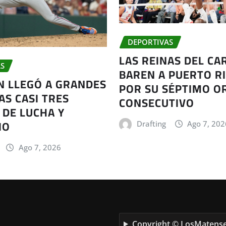
DEPORTIVAS
LAS REINAS DEL CA
S
BAREN A PUERTO RI
AN LLEGÓ A GRANDES
POR SU SÉPTIMO O
AS CASI TRES
CONSECUTIVO
 DE LUCHA Y
IO
Drafting
Ago 7, 202
Ago 7, 2026
Copyright © LosMatense