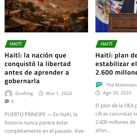
HAITÍ
HAITÍ
Haití: plan d
Haití: la nación que
estabilizar e
conquistó la libertad
2.600 millon
antes de aprender a
gobernarla
The Matenses
Ago 20, 2025
Drafting
Mar 1, 2026
0
El plan de la OEA 
cifras concretas 
PUERTO PRÍNCIPE — En Haití, la
2.600 millones de
historia nunca parece estar
años…
completamente en el pasado. Vive