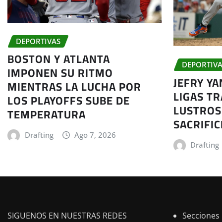
DEPORTIVAS
BOSTON Y ATLANTA
DEPORTIVA
IMPONEN SU RITMO
JEFRY Y
MIENTRAS LA LUCHA POR
LIGAS TR
LOS PLAYOFFS SUBE DE
LUSTROS
TEMPERATURA
SACRIFIC
Drafting
Ago 7, 2026
Drafting
SIGUENOS EN NUESTRAS REDES
Secciones