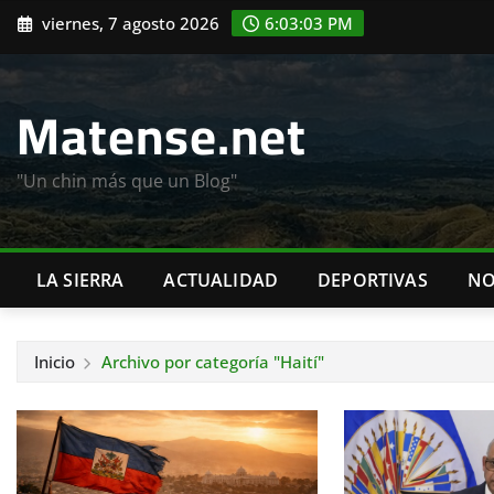
Saltar
viernes, 7 agosto 2026
6:03:05 PM
al
contenido
Matense.net
"Un chin más que un Blog"
LA SIERRA
ACTUALIDAD
DEPORTIVAS
NO
Inicio
Archivo por categoría "Haití"