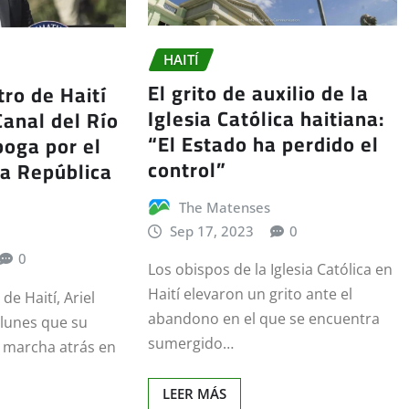
HAITÍ
El grito de auxilio de la
tro de Haití
Iglesia Católica haitiana:
Canal del Río
“El Estado ha perdido el
oga por el
control”
la República
The Matenses
Sep 17, 2023
0
0
Los obispos de la Iglesia Católica en
Haití elevaron un grito ante el
de Haití, Ariel
abandono en el que se encuentra
 lunes que su
sumergido…
 marcha atrás en
LEER MÁS