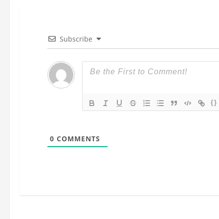
g
a
c
Subscribe
i
ó
n
{}
d
0
COMMENTS
e
e
n
t