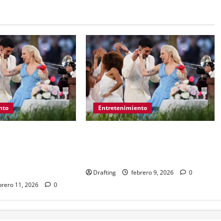
nto
Entretenimiento
 alcanza el trono
Bad Bunny convierte el descanso
ás visto en la
del Super Bowl en una poderosa
uper Bowl… pero se
celebración latina
Drafting
febrero 9, 2026
0
brero 11, 2026
0