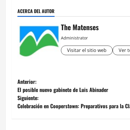
ACERCA DEL AUTOR
The Matenses
Administrator
Visitar el sitio web
Ver t
N
Anterior:
El posible nuevo gabinete de Luis Abinader
a
Siguiente:
v
Celebración en Cooperstown: Preparativos para la Cl
e