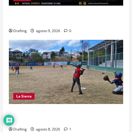
DOWNTOWN FITNESS CLUB CELEBRA EN GRANDE
SU SEGUNDO ANIVERSARIO
Drafting
agosto 9, 2026
0
La Sierra
“CANQUI” CERDA Y CHELO LUNA TIENDEN UNA
MANO A LA LIGA SAN MIGUEL
Drafting
agosto 8, 2026
1