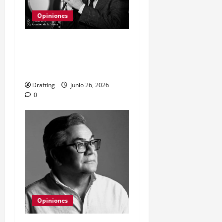
Opiniones
Alex Bueno y la vieja
resistencia a la cultura
popular
Drafting
junio 26, 2026
0
Opiniones