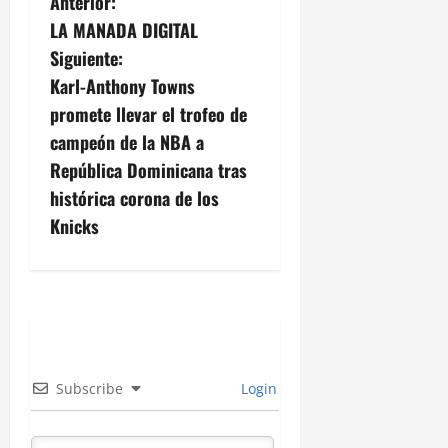
N
Anterior:
LA MANADA DIGITAL
a
Siguiente:
v
Karl-Anthony Towns
promete llevar el trofeo de
e
campeón de la NBA a
g
República Dominicana tras
histórica corona de los
a
Knicks
c
i
ó
n
Subscribe
Login
d