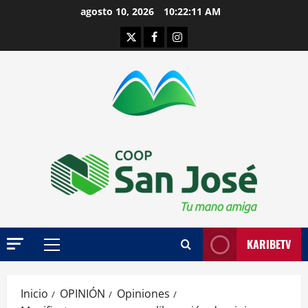
Saltar
agosto 10, 2026
10:22:12 AM
al
Twitter
Facebook
Instagram
contenido
KARIBETV
Menú
principal
Inicio
OPINIÓN
Opiniones