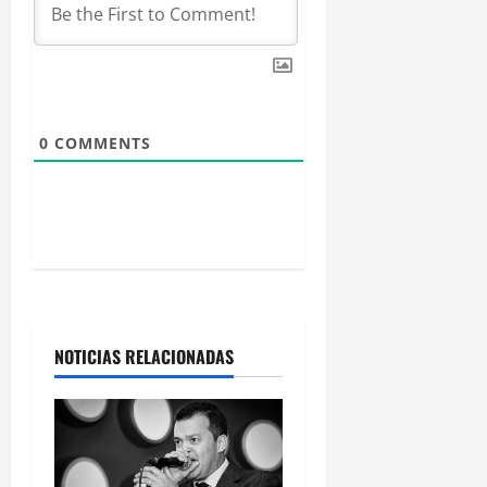
e
e
n
0
COMMENTS
t
r
a
d
a
NOTICIAS RELACIONADAS
s