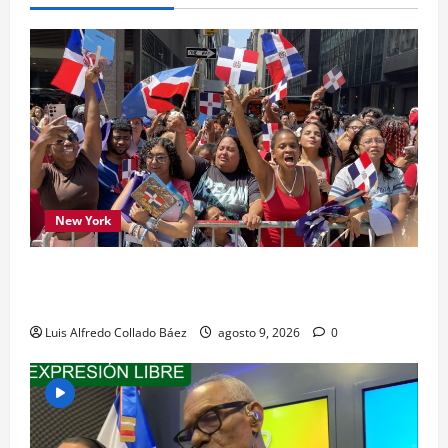
New York
Los dominicanos hicieron vibrar la Avenida de
las Américas
Luis Alfredo Collado Báez
agosto 9, 2026
0