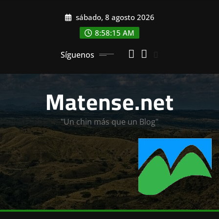
Saltar
sábado, 8 agosto 2026
al
contenido
8:58:17 AM
Síguenos
Matense.net
"Un chin más que un Blog"