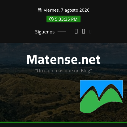
Saltar
viernes, 7 agosto 2026
al
contenido
5:33:37 PM
Síguenos
Matense.net
"Un chin más que un Blog"