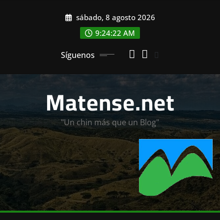
Saltar
sábado, 8 agosto 2026
al
contenido
9:24:23 AM
Síguenos
Matense.net
"Un chin más que un Blog"