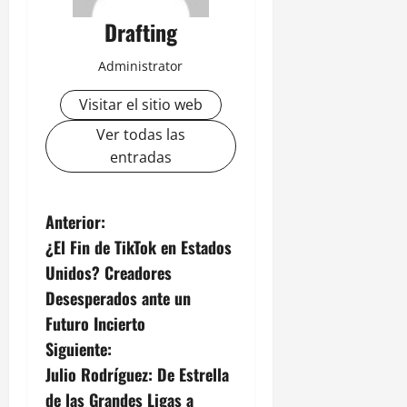
Drafting
Administrator
Visitar el sitio web
Ver todas las
entradas
N
Anterior:
¿El Fin de TikTok en Estados
a
Unidos? Creadores
v
Desesperados ante un
Futuro Incierto
e
Siguiente:
g
Julio Rodríguez: De Estrella
de las Grandes Ligas a