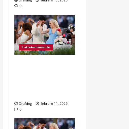
Drafting
febrero 17, 2026
0
Entretenimiento
Bad Bunny casi alcanza el
trono del halftime más
visto en la historia del
Super Bowl… pero se
quedó corto
Drafting
febrero 11, 2026
0