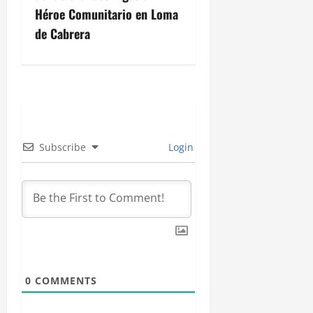
a
Héroe Comunitario en Loma
c
de Cabrera
i
ó
n
d
Subscribe
Login
e
e
n
t
0
COMMENTS
r