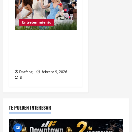
Entretenimiento
Bad Bunny convierte el
descanso del Super Bowl
en una poderosa
celebración latina
Drafting
febrero 9, 2026
0
TE PUEDEN INTERESAR