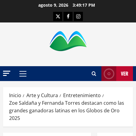
Saltar
agosto 9, 2026
3:49:18 PM
al
Twitter
Facebook
Instagram
contenido
VER
Menú
principal
Inicio
Arte y Cultura
Entretenimiento
Zoe Saldaña y Fernanda Torres destacan como las
grandes ganadoras latinas en los Globos de Oro
2025