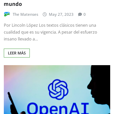
mundo
The Matenses
May 27, 2023
0
Por Lincoln López ​Los textos clásicos tienen una
cualidad que es su vigencia. A pesar del esfuerzo
insano llevado a…
LEER MÁS