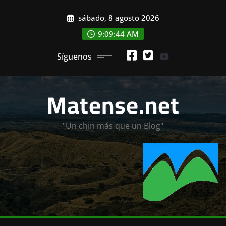
Saltar
sábado, 8 agosto 2026
al
contenido
9:09:45 AM
Síguenos
Matense.net
"Un chin más que un Blog"