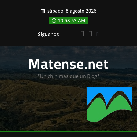
Saltar
sábado, 8 agosto 2026
al
contenido
10:58:55 AM
Síguenos
Matense.net
"Un chin más que un Blog"