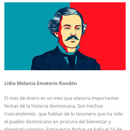
Lidia Melania Emeterio Rondón
El mes de enero es un mes que atesora importantes
fechas de la historia dominicana. Son hechos
trascendentes que hablan de lo tesonero que ha sido
el pueblo dominicano en procura del bienestar y
dignidad colectiva. Entre estas fechas se halla el 16 de