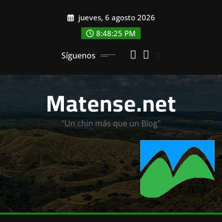
Saltar
jueves, 6 agosto 2026
al
contenido
8:48:27 PM
Síguenos
Matense.net
"Un chin más que un Blog"