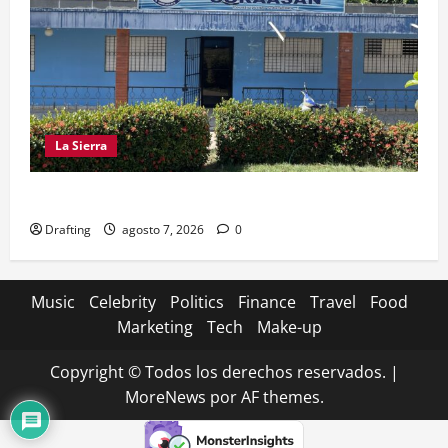
La Sierra
CRISIS DE AGUA SE PROFUNDIZA EN SAJOMA
Drafting
agosto 7, 2026
0
Music
Celebrity
Politics
Finance
Travel
Food
Marketing
Tech
Make-up
Copyright © Todos los derechos reservados.
|
MoreNews
por AF themes.