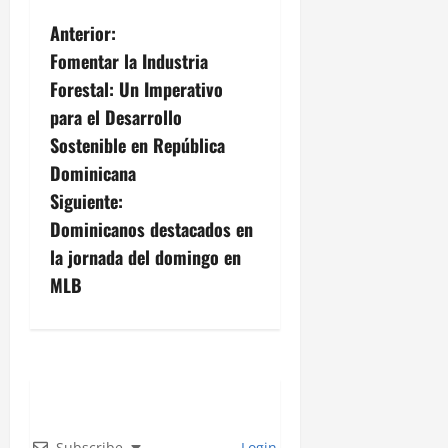
N
Anterior:
Fomentar la Industria
a
Forestal: Un Imperativo
v
para el Desarrollo
Sostenible en República
e
Dominicana
g
Siguiente:
Dominicanos destacados en
a
la jornada del domingo en
c
MLB
i
ó
n
Subscribe
Login