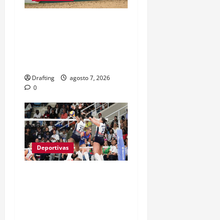
JEFRY YAN LLEGÓ A
GRANDES LIGAS TRAS
CASI TRES LUSTROS DE
LUCHA Y SACRIFICIO
Drafting
agosto 7, 2026
0
Deportivas
LAS REINAS DEL CARIBE
BAREN A PUERTO RICO Y
VAN POR SU SÉPTIMO
ORO CONSECUTIVO