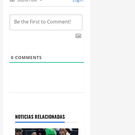
d
e
e
n
t
0
COMMENTS
r
a
d
a
s
NOTICIAS RELACIONADAS