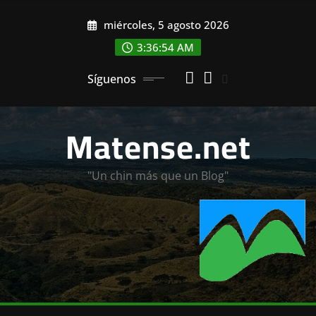
Saltar
miércoles, 5 agosto 2026
al
contenido
3:36:56 AM
Síguenos
Matense.net
"Un chin más que un Blog"