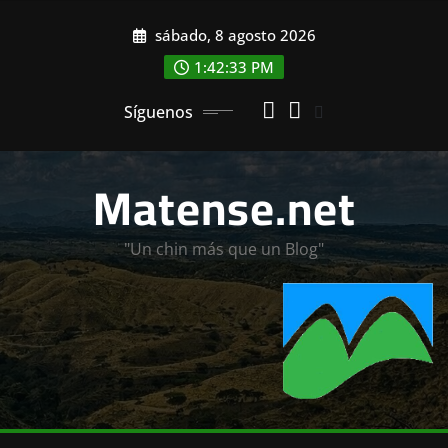
Saltar
sábado, 8 agosto 2026
al
contenido
1:42:34 PM
Síguenos
Matense.net
"Un chin más que un Blog"