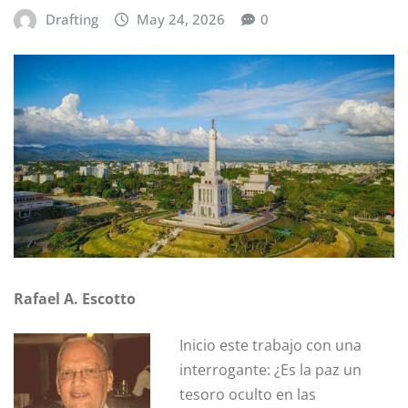
Drafting
May 24, 2026
0
Rafael A. Escotto
Inicio este trabajo con una
inte­rrogante: ¿Es la paz un
tesoro oculto en las