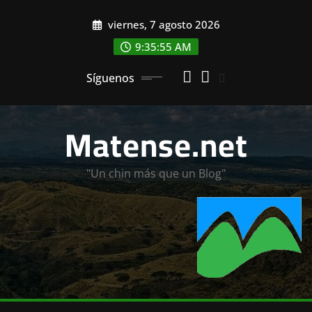
Saltar
viernes, 7 agosto 2026
al
contenido
9:35:57 AM
Síguenos
Matense.net
"Un chin más que un Blog"