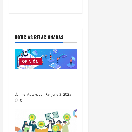
r
a
d
NOTICIAS RELACIONADAS
a
s
OPINIÓN
Periodismo del futuro
con IA
The Matenses
julio 3, 2025
0