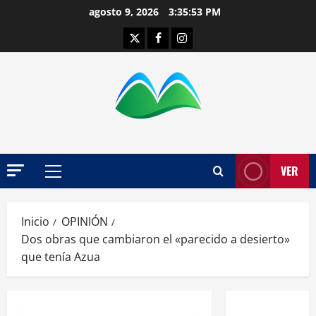
Saltar
agosto 9, 2026
3:35:54 PM
al
Twitter
Facebook
Instagram
contenido
VER
Menú
principal
Inicio
OPINIÓN
Dos obras que cambiaron el «parecido a desierto»
que tenía Azua