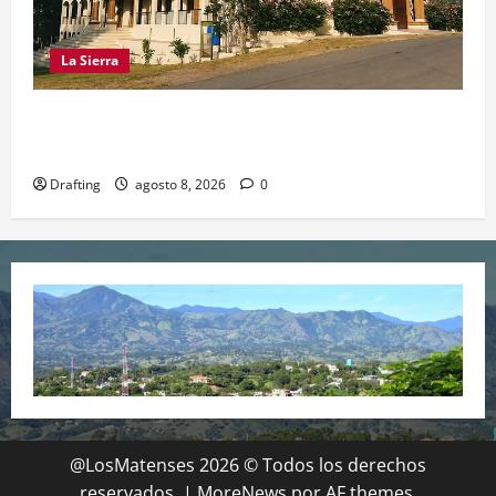
La Sierra
INOA CELEBRA CON FE SUS FIESTAS
PATRONALES SAN ROQUE 2026
Drafting
agosto 8, 2026
0
@LosMatenses 2026 © Todos los derechos
reservados.
|
MoreNews
por AF themes.