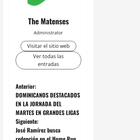
The Matenses
Administrator
Visitar el sitio web
Ver todas las
entradas
N
Anterior:
DOMINICANOS DESTACADOS
a
EN LA JORNADA DEL
v
MARTES EN GRANDES LIGAS
Siguiente:
e
José Ramírez busca
redención en el Home Run